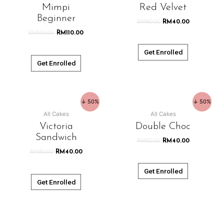
Mimpi
Red Velvet
Beginner
RM
80.00
RM
40.00
RM
130.00
RM
110.00
Get Enrolled
Get Enrolled
↓ 50%
↓ 50%
All Cakes
All Cakes
Victoria
Double Choc
Sandwich
RM
80.00
RM
40.00
RM
80.00
RM
40.00
Get Enrolled
Get Enrolled