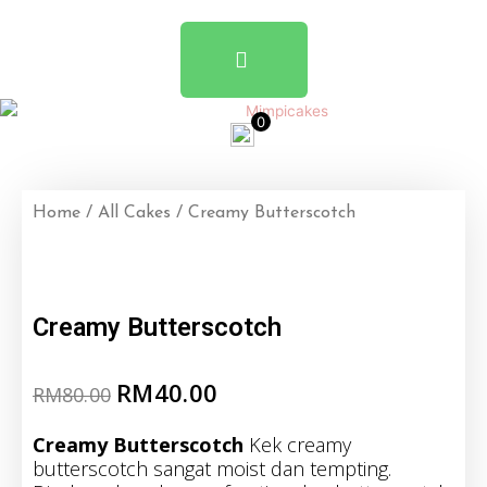
Skip
to
content
0
Home
/
All Cakes
/ Creamy Butterscotch
Creamy Butterscotch
RM
40.00
RM
80.00
Creamy Butterscotch
Kek creamy
butterscotch sangat moist dan tempting.